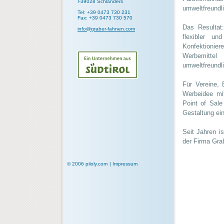
I-39028 Schlanders
umweltfreundli
Tel: +39 0473 730 231
Fax: +39 0473 730 570
Das Resultat:
info@graber-fahnen.com
flexibler u
Konfektionie
Werbemittel
umweltfreundl
Für Vereine, 
Werbeidee mi
Point of Sale
Gestaltung ei
Seit Jahren i
der Firma Gra
© 2006
piloly.com
|
Impressum