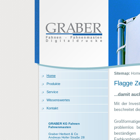
Sitemap:
Hom
Home
Flagge Z
Produkte
Service
...damit au
Wissenswertes
Mit der Inves
Kontakt
beschreitet d
Großformatige
GRABER KG Fahnen
problemlos be
Fahnenmasten
beständigen
Graber Herbert & Co
Andreas Hofer Straße 28
Farbkombina